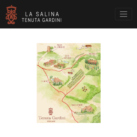
Mulino del Cardellino
Ginestriccio
Relais Sant'Elena
La Salina
Poggio Cornetto